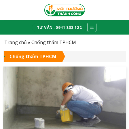
Skip
to
content
TƯ VẤN : 0941 883 122
Trang chủ
»
Chống thấm TPHCM
Chống thấm TPHCM