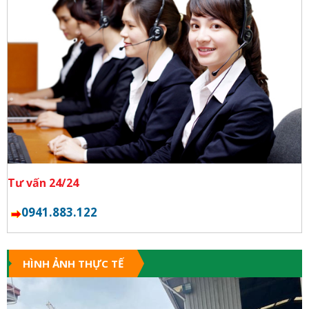
Tư vấn 24/24
0941.883.122
HÌNH ẢNH THỰC TẾ