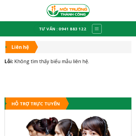
Skip
to
content
TƯ VẤN : 0941 883 122
Liên hệ
Lỗi:
Không tìm thấy biểu mẫu liên hệ.
HỖ TRỢ TRỰC TUYẾN