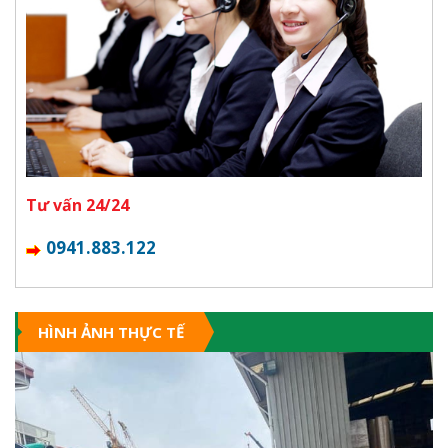
Tư vấn 24/24
0941.883.122
HÌNH ẢNH THỰC TẾ