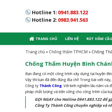
Skip
to
Hotline 1:
0941.883.122
content
Hotline 2:
0983.941.563
TRANG CHỦ
LIÊN HỆ
RÚT HẦM CẦ
Trang chủ
»
Chống thấm TPHCM
»
Chống Thấ
Chống Thấm Huyện Bình Chánh 
Bạn đang có một công trình xây dựng tại huyện Bìn
Vậy thì bạn đã đến đúng địa chỉ! Trong bài viết này
Công ty
Thành Công
. Với kinh nghiệm lâu năm và 
pháp chất lượng và bền vững cho công trình của bạ
GỌI NGAY cho Hotline 0941.883.122 để g
Công Ty Thành Công chuyên nghiệp và nh