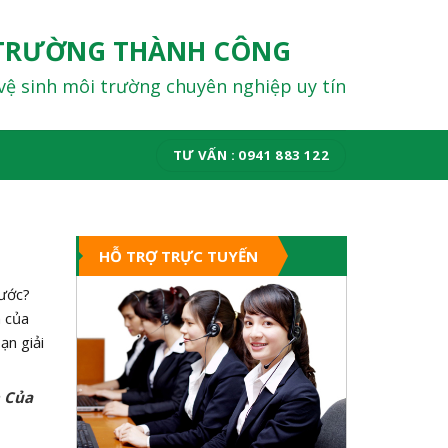
TRƯỜNG THÀNH CÔNG
vệ sinh môi trường chuyên nghiệp uy tín
TƯ VẤN : 0941 883 122
HỖ TRỢ TRỰC TUYẾN
nước?
h của
ạn giải
h Của