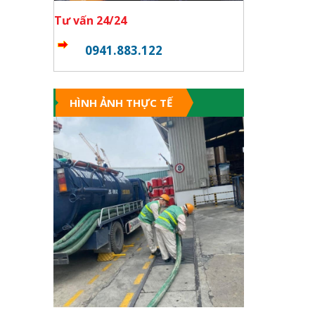
Tư vấn 24/24
0941.883.122
HÌNH ẢNH THỰC TẾ