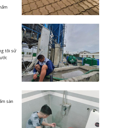
thấm
ng tôi sử
nước
hấm sàn