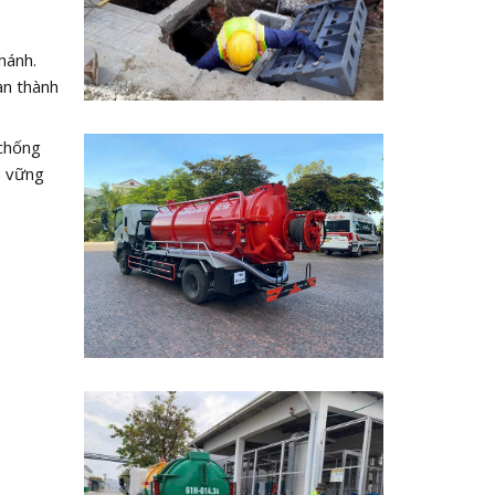
hánh.
àn thành
 chống
n vững