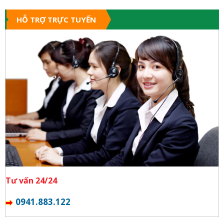
HỖ TRỢ TRỰC TUYẾN
Tư vấn 24/24
0941.883.122