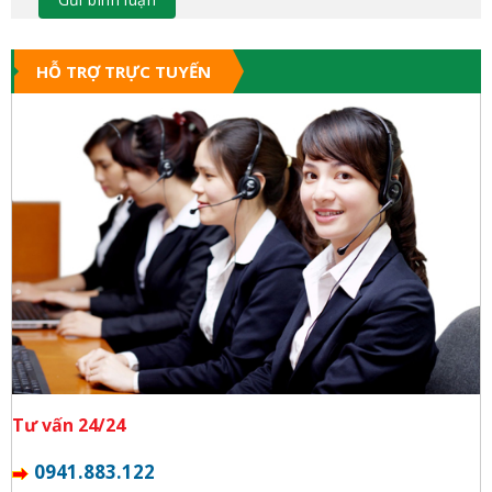
HỖ TRỢ TRỰC TUYẾN
Tư vấn 24/24
0941.883.122