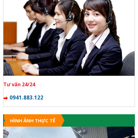
Tư vấn 24/24
0941.883.122
HÌNH ẢNH THỰC TẾ