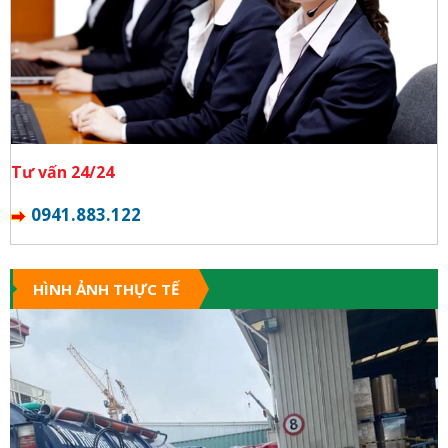
Tư vấn 24/24
0941.883.122
HÌNH ẢNH THỰC TẾ