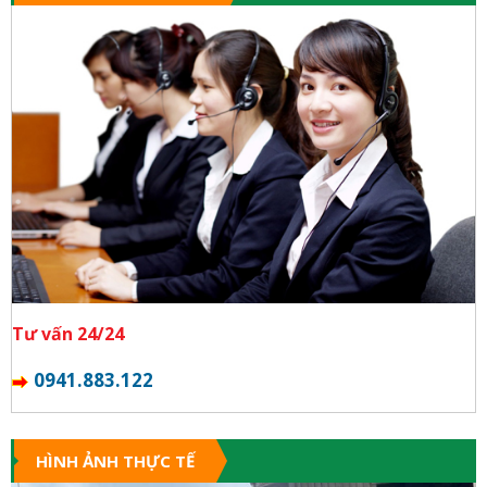
Tư vấn 24/24
0941.883.122
HÌNH ẢNH THỰC TẾ