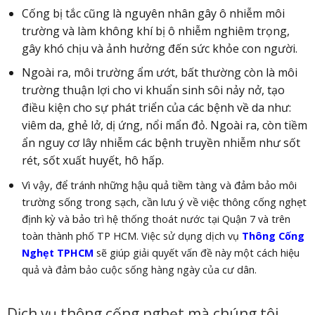
Cống bị tắc cũng là nguyên nhân gây ô nhiễm môi
trường và làm không khí bị ô nhiễm nghiêm trọng,
gây khó chịu và ảnh hưởng đến sức khỏe con người.
Ngoài ra, môi trường ẩm ướt, bất thường còn là môi
trường thuận lợi cho vi khuẩn sinh sôi nảy nở, tạo
điều kiện cho sự phát triển của các bệnh về da như:
viêm da, ghẻ lở, dị ứng, nổi mẩn đỏ. Ngoài ra, còn tiềm
ẩn nguy cơ lây nhiễm các bệnh truyền nhiễm như sốt
rét, sốt xuất huyết, hô hấp.
Vì vậy, để tránh những hậu quả tiềm tàng và đảm bảo môi
trường sống trong sạch, cần lưu ý về việc thông cống nghẹt
định kỳ và bảo tr
ì hệ thống thoát nước tại Quận 7 và trên
toàn thành phố TP HCM. Việc sử dụng dịch vụ
Thông Cống
Nghẹt TPHCM
sẽ giúp giải quyết vấn đề này một cách hiệu
quả và đảm bảo cuộc sống hàng ngày của cư dân.
Dịch vụ thông cống nghẹt mà chúng tôi