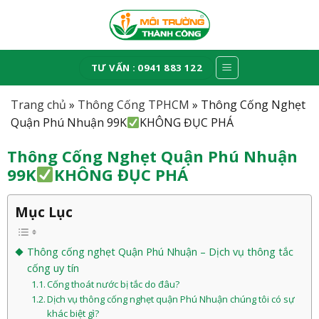
Skip
to
content
TƯ VẤN : 0941 883 122
Trang chủ
»
Thông Cống TPHCM
»
Thông Cống Nghẹt
Quận Phú Nhuận 99K
KHÔNG ĐỤC PHÁ
Thông Cống Nghẹt Quận Phú Nhuận
99K
KHÔNG ĐỤC PHÁ
Mục Lục
Thông cống nghẹt Quận Phú Nhuận – Dịch vụ thông tắc
cống uy tín
Cống thoát nước bị tắc do đâu?
Dịch vụ thông cống nghẹt quận Phú Nhuận chúng tôi có sự
khác biệt gì?