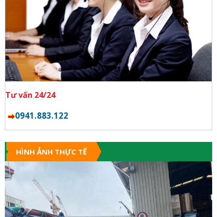
Tư vấn 24/24
0941.883.122
HÌNH ẢNH THỰC TẾ