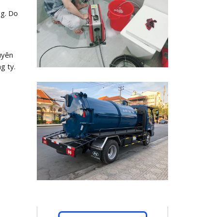
ng. Do
uyên
g ty.