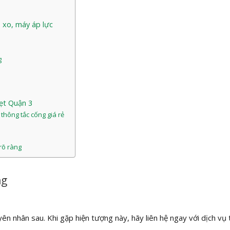
 xo, máy áp lực
g
hẹt Quận 3
 thông tắc cống giá rẻ
rõ ràng
ng
n nhân sau. Khi gặp hiện tượng này, hãy liên hệ ngay với dịch vụ