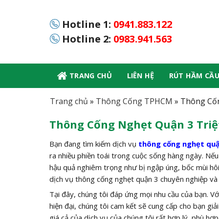
Skip
to
Hotline 1:
0941.883.122
content
Hotline 2:
0983.941.563
TRANG CHỦ
LIÊN HỆ
RÚT HẦM CẦ
Trang chủ
»
Thông Cống TPHCM
»
Thông Cốn
Thông Cống Nghẹt Quận 3 Triệ
Bạn đang tìm kiếm dịch vụ
thông cống nghẹt quậ
ra nhiều phiền toái trong cuộc sống hàng ngày. Nếu
hậu quả nghiêm trọng như bị ngập úng, bốc mùi hôi t
dịch vụ thông cống nghẹt quận 3 chuyên nghiệp và hi
Tại đây, chúng tôi đáp ứng mọi nhu cầu của bạn. Vớ
hiện đại, chúng tôi cam kết sẽ cung cấp cho bạn gi
giá cả của dịch vụ của chúng tôi rất hợp lý, phù hợ