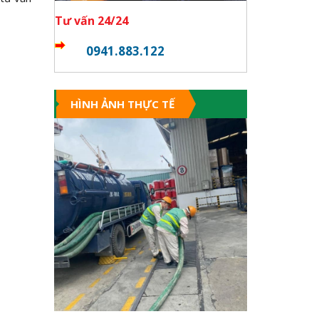
Tư vấn 24/24
0941.883.122
HÌNH ẢNH THỰC TẾ