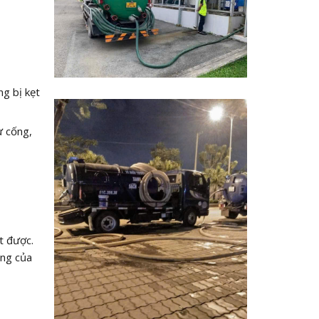
ng bị kẹt
ừ cống,
t được.
ống của