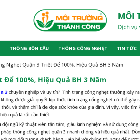
MÔI 
Dịch vụ 
U
THÔNG BỒN CẦU
THÔNG CỐNG NGHẸT
TIN TỨC
g Nghẹt Quận 3 Triệt Để 100%, Hiệu Quả BH 3 Năm
t Để 100%, Hiệu Quả BH 3 Năm
n 3
chuyên nghiệp và uy tín? Tình trạng cống nghẹt thường xảy ra
 không được giải quyết kịp thời, tình trạng cống nghẹt có thể gây 
hối, và thậm chí là đe dọa sức khỏe của gia đình. Vì vậy, việc tìm 
ệu quả là rất cần thiết.
i đội ngũ kỹ thuật viên tận tâm, giàu kinh nghiệm và sử dụng công
ải pháp thông cống nghẹt quận 3 nhanh chóng và hiệu quả nhất. Đồn
p với mọi đối tượng khách hàng. Liên hệ với chúng tôi ngay để được