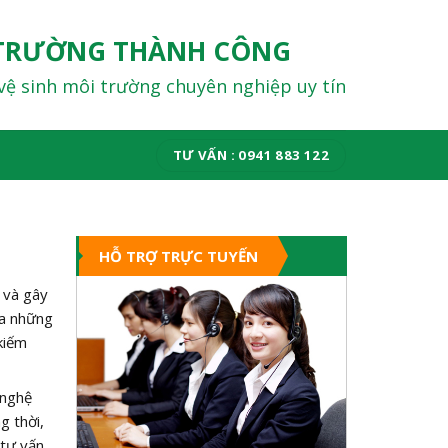
TRƯỜNG THÀNH CÔNG
vệ sinh môi trường chuyên nghiệp uy tín
TƯ VẤN : 0941 883 122
HỖ TRỢ TRỰC TUYẾN
 và gây
ra những
kiếm
 nghệ
g thời,
 tư vấn