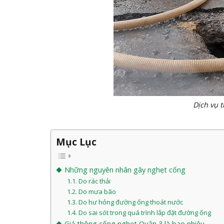
Dịch vụ thông cống
Mục Lục
Những nguyên nhân gây nghẹt cống
Do rác thải
Do mưa bão
Do hư hỏng đường ống thoát nước
Do sai sót trong quá trình lắp đặt đường ống
Giá thông cống nghẹt Quận 3 là bao nhiêu