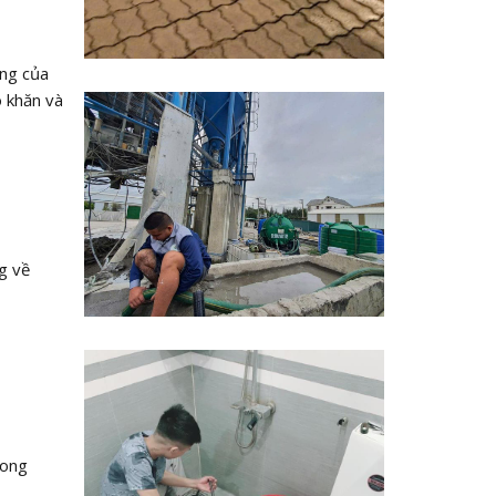
ợng của
 khăn và
g về
rong