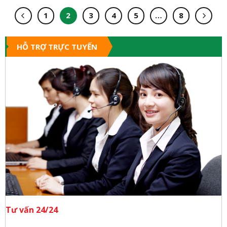
1
2
3
4
5
…
8
HỖ TRỢ TRỰC TUYẾN
Tư vấn 24/24