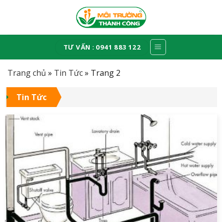
Skip
to
content
TƯ VẤN : 0941 883 122
Trang chủ
»
Tin Tức
»
Trang 2
Tin Tức