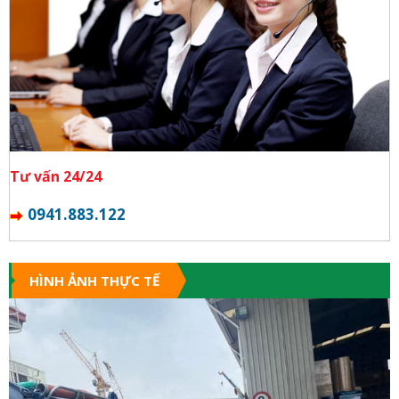
Tư vấn 24/24
0941.883.122
HÌNH ẢNH THỰC TẾ