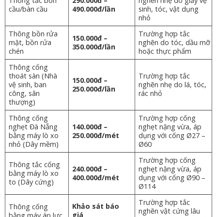
Thông tắc bồn
290.000đ –
nghẽn nhẹ do giấy vệ
cầu/bàn cầu
490.000đ/lần
sinh, tóc, vật dụng
nhỏ
Thông bồn rửa
Trường hợp tắc
150.000đ –
mặt, bồn rửa
nghẽn do tóc, dầu mỡ
350.000đ/lần
chén
hoặc thực phẩm
Thông cống
thoát sàn (Nhà
Trường hợp tắc
150.000đ –
vệ sinh, ban
nghẽn nhẹ do lá, tóc,
250.000đ/lần
công, sân
rác nhỏ
thượng)
Thông cống
Trường hợp cống
nghẹt Đà Nẵng
140.000đ –
nghẹt nặng vừa, áp
bằng máy lò xo
250.000đ/mét
dụng với cống Ø27 –
nhỏ (Dây mềm)
Ø60
Trường hợp cống
Thông tắc cống
240.000đ –
nghẹt nặng vừa, áp
bằng máy lò xo
400.000đ/mét
dụng với cống Ø90 –
to (Dây cứng)
Ø114
Trường hợp tắc
Khảo sát báo
Thông cống
nghẽn vật cứng lâu
giá
bằng máy áp lực