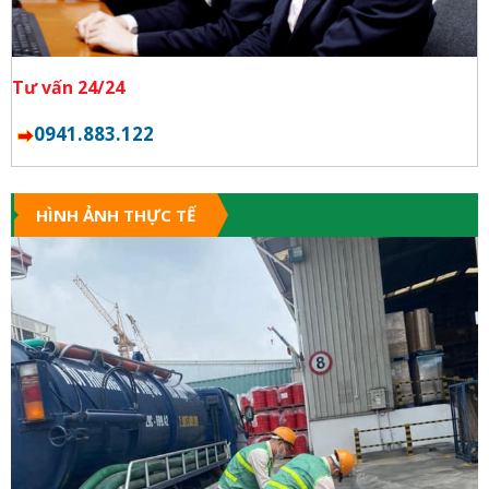
Tư vấn 24/24
0941.883.122
HÌNH ẢNH THỰC TẾ