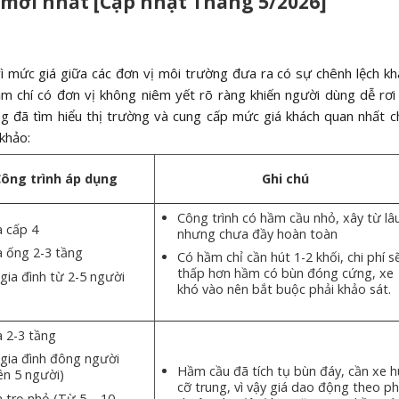
 mới nhất [Cập nhật Tháng 5/2026]
ì mức giá giữa các đơn vị môi trường đưa ra có sự chênh lệch kh
hậm chí có đơn vị không niêm yết rõ ràng khiến người dùng dễ rơi
 đã tìm hiểu thị trường và cung cấp mức giá khách quan nhất c
 khảo:
ông trình áp dụng
Ghi chú
Công trình có hầm cầu nhỏ, xây từ lâ
 cấp 4
nhưng chưa đầy hoàn toàn
 ống 2-3 tầng
Có hầm chỉ cần hút 1-2 khối, chi phí s
thấp hơn hầm có bùn đóng cứng, xe
gia đình từ 2-5 người
khó vào nên bắt buộc phải khảo sát.
 2-3 tầng
gia đình đông người
Hầm cầu đã tích tụ bùn đáy, cần xe h
ên 5 người)
cỡ trung, vì vậy giá dao động theo p
 trọ nhỏ (Từ 5 – 10