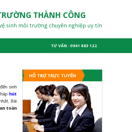
TRƯỜNG THÀNH CÔNG
vệ sinh môi trường chuyên nghiệp uy tín
TƯ VẤN : 0941 883 122
HỖ TRỢ TRỰC TUYẾN
đến sinh
 pháp
hút
nhất. Bài
 an toàn