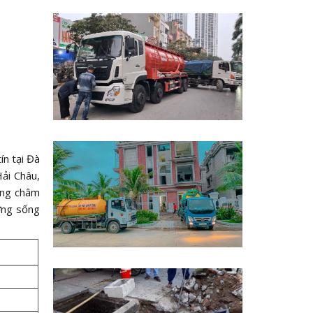
ín tại Đà
Hải Châu,
ơng châm
ờng sống