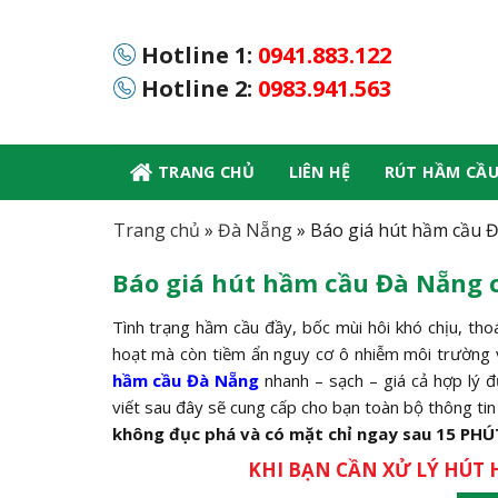
Skip
to
Hotline 1:
0941.883.122
content
Hotline 2:
0983.941.563
TRANG CHỦ
LIÊN HỆ
RÚT HẦM CẦ
Trang chủ
»
Đà Nẵng
»
Báo giá hút hầm cầu 
Báo giá hút hầm cầu Đà Nẵng 
Tình trạng hầm cầu đầy, bốc mùi hôi khó chịu, th
hoạt mà còn tiềm ẩn nguy cơ ô nhiễm môi trường và
hầm cầu Đà Nẵng
nhanh – sạch – giá cả hợp lý đ
viết sau đây sẽ cung cấp cho bạn toàn bộ thông ti
không đục phá và có mặt chỉ ngay sau 15 PHÚ
KHI BẠN CẦN XỬ LÝ HÚT 