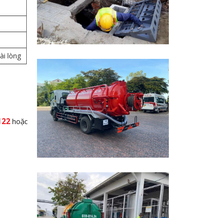
ài lòng
122
hoặc