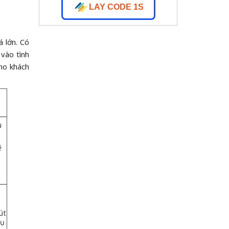
LAY CODE 1S
á lớn. Có
 vào tình
ho khách
u
ẽ
út
hụ