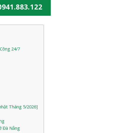
0941.883.122
 Công 24/7
nhật Tháng 5/2026]
ẵng
 ở Đà Nẵng