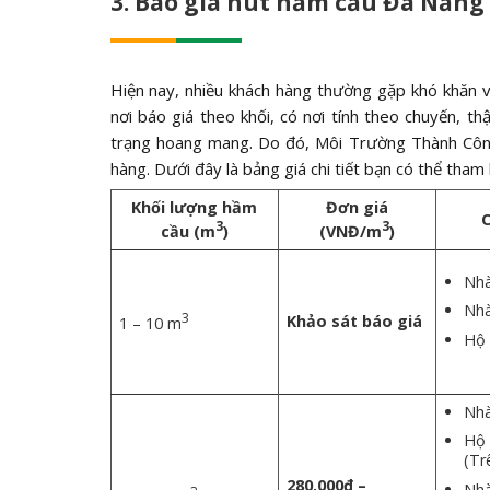
3. Báo giá hút hầm cầu Đà Nẵng
Hiện nay, nhiều khách hàng thường gặp khó khăn v
nơi báo giá theo khối, có nơi tính theo chuyến, t
trạng hoang mang. Do đó, Môi Trường Thành Công
hàng. Dưới đây là bảng giá chi tiết bạn có thể tham
Khối lượng hầm
Đơn giá
C
3
3
cầu (m
)
(VNĐ/m
)
Nhà
Nhà
3
Khảo sát báo giá
1 – 10 m
Hộ 
Nhà
Hộ 
(Tr
280.000đ –
Nhà