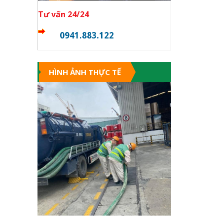
Tư vấn 24/24
0941.883.122
HÌNH ẢNH THỰC TẾ