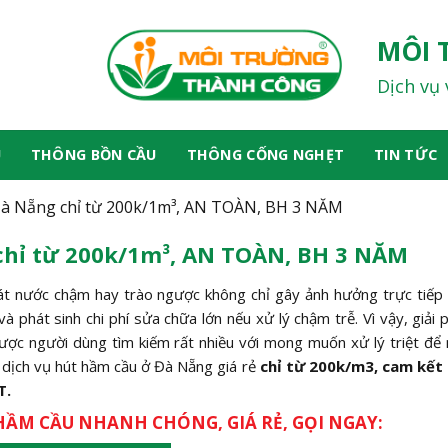
MÔI 
Dịch vụ 
U
THÔNG BỒN CẦU
THÔNG CỐNG NGHẸT
TIN TỨC
Đà Nẵng chỉ từ 200k/1m³, AN TOÀN, BH 3 NĂM
chỉ từ 200k/1m³, AN TOÀN, BH 3 NĂM
oát nước chậm hay trào ngược không chỉ gây ảnh hưởng trực tiếp 
 phát sinh chi phí sửa chữa lớn nếu xử lý chậm trễ. Vì vậy, giải
ược người dùng tìm kiếm rất nhiều với mong muốn xử lý triệt để 
n dịch vụ hút hầm cầu ở Đà Nẵng giá rẻ
chỉ từ 200k/m3, cam kết
T.
HẦM CẦU NHANH CHÓNG, GIÁ RẺ, GỌI NGAY: