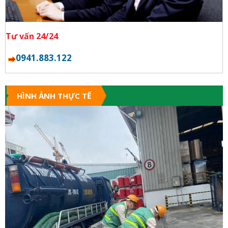
Tư vấn 24/24
0941.883.122
HÌNH ẢNH THỰC TẾ