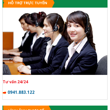
HỖ TRỢ TRỰC TUYẾN
Tư vấn 24/24
0941.883.122