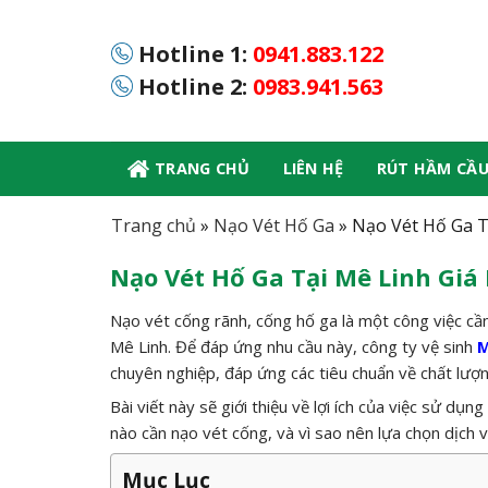
Skip
to
Hotline 1:
0941.883.122
content
Hotline 2:
0983.941.563
TRANG CHỦ
LIÊN HỆ
RÚT HẦM CẦ
Trang chủ
»
Nạo Vét Hố Ga
»
Nạo Vét Hố Ga T
Nạo Vét Hố Ga Tại Mê Linh Giá
Nạo vét cống rãnh, cống hố ga là một công việc cần
Mê Linh. Để đáp ứng nhu cầu này, công ty vệ sinh
M
chuyên nghiệp, đáp ứng các tiêu chuẩn về chất lượn
Bài viết này sẽ giới thiệu về lợi ích của việc sử dụn
nào cần nạo vét cống, và vì sao nên lựa chọn dịch 
Mục Lục