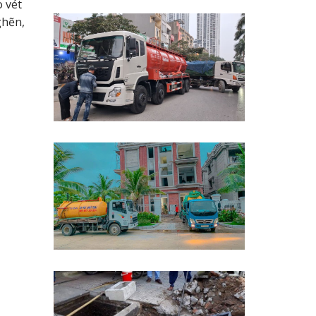
 vét
ghẽn,