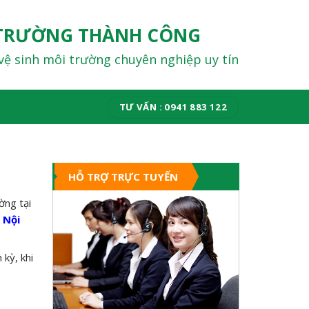
TRƯỜNG THÀNH CÔNG
vệ sinh môi trường chuyên nghiệp uy tín
TƯ VẤN : 0941 883 122
HỖ TRỢ TRỰC TUYẾN
ờng tại
 Nội
 kỳ, khi