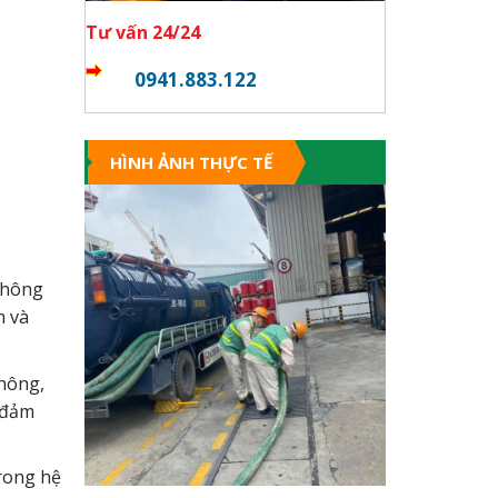
Tư vấn 24/24
0941.883.122
HÌNH ẢNH THỰC TẾ
 không
m và
thông,
p đảm
rong hệ