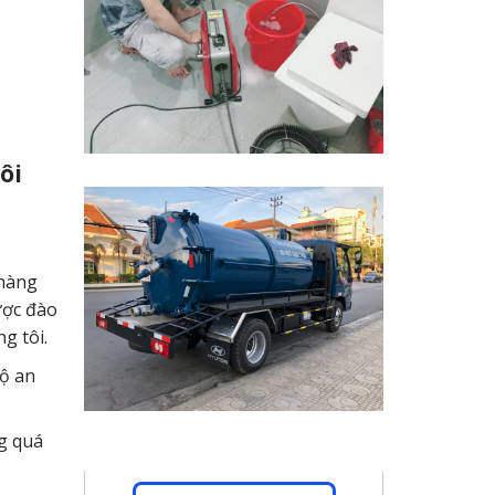
ôi
 hàng
ược đào
g tôi.
độ an
ng quá