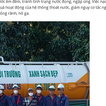
ớc êm đềm, tránh tình trạng nước đọng, ngập úng. Việc nạo
 quả hoạt động của hệ thống thoát nước, giảm nguy cơ tắc n
cống rãnh, hố ga.