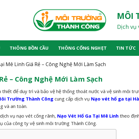
MÔI 
Dịch vụ 
U
THÔNG BỒN CẦU
THÔNG CỐNG NGHẸT
TIN TỨC
ại Mê Linh Giá Rẻ – Công Nghệ Mới Làm Sạch
 Rẻ – Công Nghệ Mới Làm Sạch
 thiết để duy trì và bảo vệ hệ thống thoát nước và vệ sinh môi trư
ôi Trường Thành Công
cung cấp dịch vụ
Nạo vét hố ga tại Hà
g và an toàn.
g dịch vụ nạo vét cống rãnh,
Nạo Vét Hố Ga Tại Mê Linh
theo định
vụ của công ty vệ sinh môi trường Thành Công.