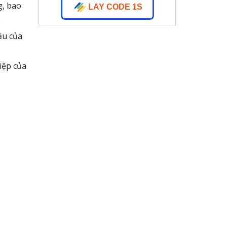
g, bao
LAY CODE 1S
.
ầu của
iệp của