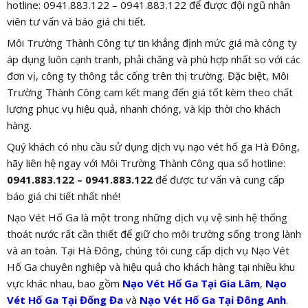
hotline: 0941.883.122 – 0941.883.122 để được đội ngũ nhân
viên tư vấn và báo giá chi tiết.
Môi Trường Thành Công tự tin khẳng định mức giá mà công ty
áp dụng luôn cạnh tranh, phải chăng và phù hợp nhất so với các
đơn vị, công ty thông tắc cống trên thị trường. Đặc biệt, Môi
Trường Thành Công cam kết mang đến giá tốt kèm theo chất
lượng phục vụ hiệu quả, nhanh chóng, và kịp thời cho khách
hàng.
Quý khách có nhu cầu sử dụng dịch vụ nạo vét hố ga Hà Đông,
hãy liên hệ ngay với Môi Trường Thành Công qua số hotline:
0941.883.122 – 0941.883.122
để được tư vấn và cung cấp
báo giá chi tiết nhất nhé!
Nạo Vét Hố Ga là một trong những dịch vụ vệ sinh hệ thống
thoát nước rất cần thiết để giữ cho môi trường sống trong lành
và an toàn. Tại Hà Đông, chúng tôi cung cấp dịch vụ Nạo Vét
Hố Ga chuyên nghiệp và hiệu quả cho khách hàng tại nhiều khu
vực khác nhau, bao gồm
Nạo Vét Hố Ga Tại Gia Lâm
,
Nạo
Vét Hố Ga Tại Đống Đa
và
Nạo Vét Hố Ga Tại Đông Anh
.