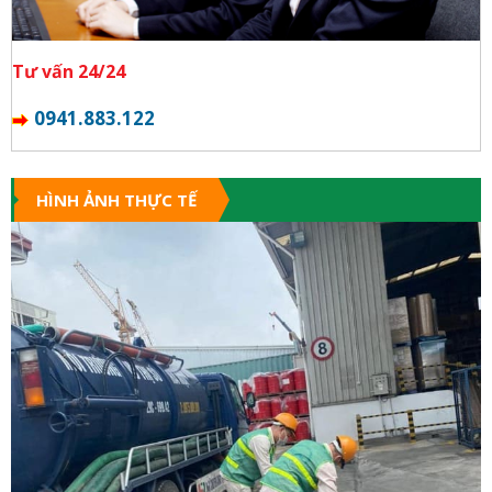
Tư vấn 24/24
0941.883.122
HÌNH ẢNH THỰC TẾ