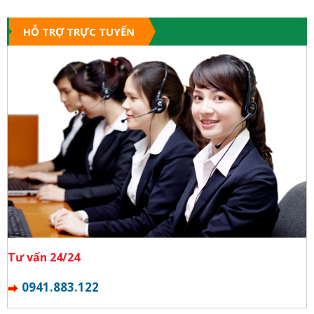
HỖ TRỢ TRỰC TUYẾN
Tư vấn 24/24
0941.883.122