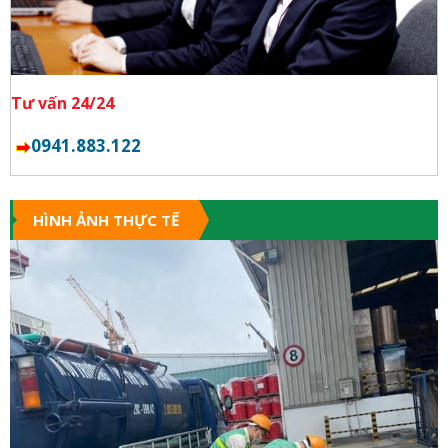
Tư vấn 24/24
0941.883.122
HÌNH ẢNH THỰC TẾ