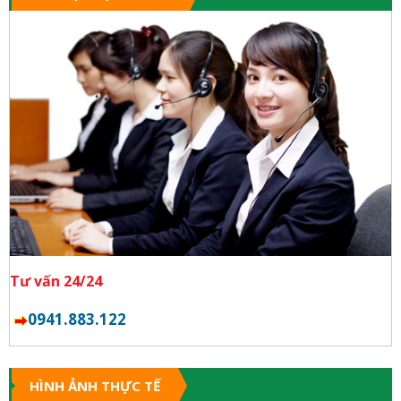
Tư vấn 24/24
0941.883.122
HÌNH ẢNH THỰC TẾ