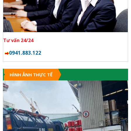
Tư vấn 24/24
0941.883.122
HÌNH ẢNH THỰC TẾ