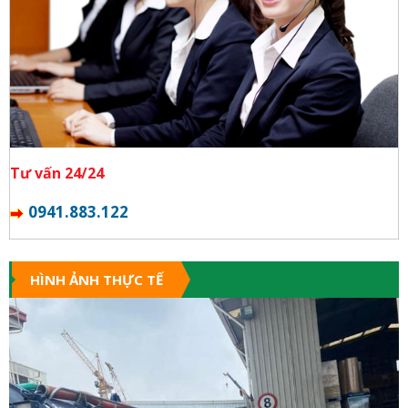
Tư vấn 24/24
0941.883.122
HÌNH ẢNH THỰC TẾ