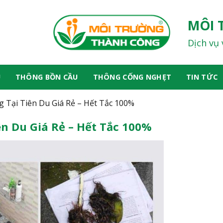
MÔI 
Dịch vụ 
U
THÔNG BỒN CẦU
THÔNG CỐNG NGHẸT
TIN TỨC
 Tại Tiên Du Giá Rẻ – Hết Tắc 100%
ên Du Giá Rẻ – Hết Tắc 100%