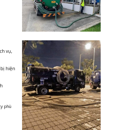
ch vụ,
bị hiện
nh
ty phù