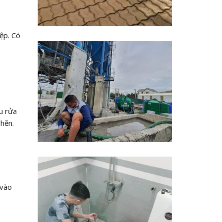
ệp. Có
u rửa
hẽn.
 vào