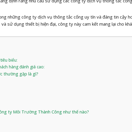
hẳng định rằng nhu cầu sử dụng các công ty dịch vụ thông tắc cống
ng những công ty dịch vụ thông tắc cống uy tín và đáng tin cậy h
 và sử dụng thiết bị hiện đại, công ty này cam kết mang lại cho kh
tiêu biểu:
khách hàng đánh giá cao:
 thường gặp là gì?
 Công ty Môi Trường Thành Công như thế nào?