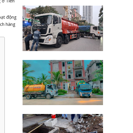
 ở Tiên
oạt động
ách hàng