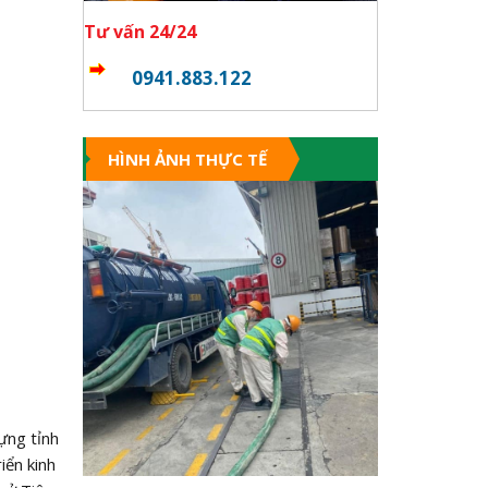
Tư vấn 24/24
0941.883.122
HÌNH ẢNH THỰC TẾ
ựng tỉnh
iển kinh