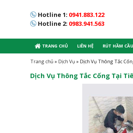
Skip
to
Hotline 1:
0941.883.122
content
Hotline 2:
0983.941.563
TRANG CHỦ
LIÊN HỆ
RÚT HẦM CẦ
Trang chủ
»
Dịch Vụ
»
Dịch Vụ Thông Tắc Cống
Dịch Vụ Thông Tắc Cống Tại Ti