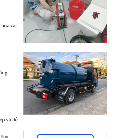
 chữa các
 ống
hẹp và dễ
 ống,