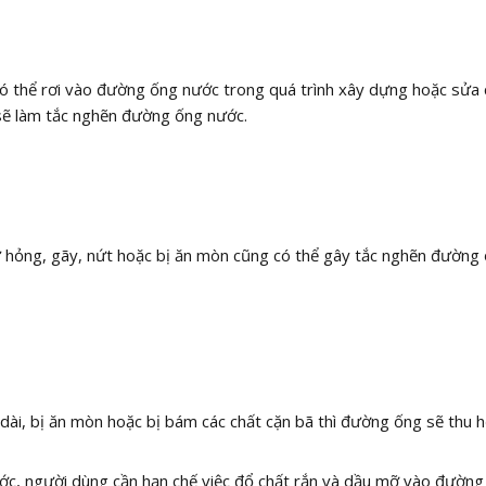
 có thể rơi vào đường ống nước trong quá trình xây dựng hoặc sửa
 sẽ làm tắc nghẽn đường ống nước.
hư hỏng, gãy, nứt hoặc bị ăn mòn cũng có thể gây tắc nghẽn đường
ài, bị ăn mòn hoặc bị bám các chất cặn bã thì đường ống sẽ thu 
ước, người dùng cần hạn chế việc đổ chất rắn và dầu mỡ vào đường