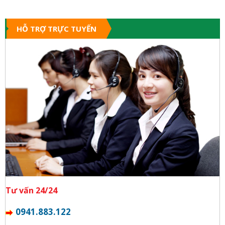
HỖ TRỢ TRỰC TUYẾN
Tư vấn 24/24
0941.883.122