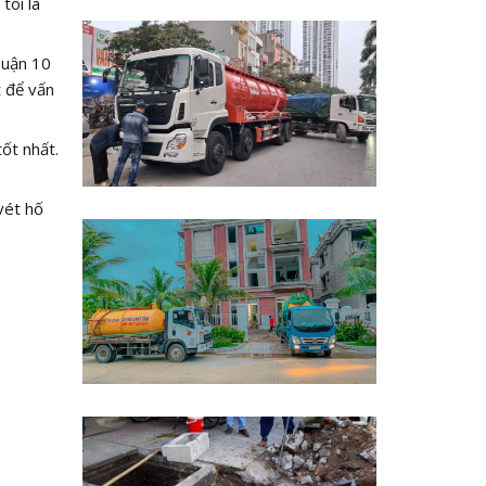
tôi là
Quận 10
t để vấn
ốt nhất.
vét hố