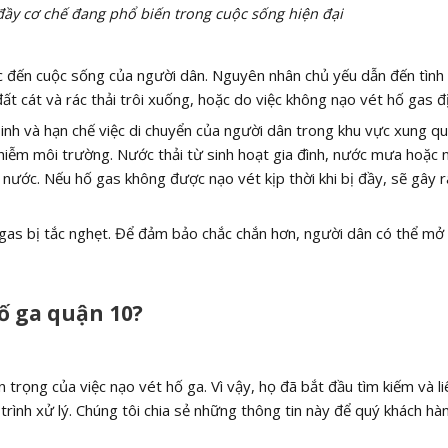
đầy cơ chế đang phổ biến trong cuộc sống hiện đại
ực đến cuộc sống của người dân. Nguyên nhân chủ yếu dẫn đến tình
đất cát và rác thải trôi xuống, hoặc do việc không nạo vét hố gas đị
inh và hạn chế việc di chuyển của người dân trong khu vực xung qu
hiễm môi trường. Nước thải từ sinh hoạt gia đình, nước mưa hoặc 
nước. Nếu hố gas không được nạo vét kịp thời khi bị đầy, sẽ gây r
ố gas bị tắc nghẹt. Để đảm bảo chắc chắn hơn, người dân có thể mở
ố ga quận 10?
 trọng của việc nạo vét hố ga. Vì vậy, họ đã bắt đầu tìm kiếm và li
 trình xử lý. Chúng tôi chia sẻ những thông tin này để quý khách hà