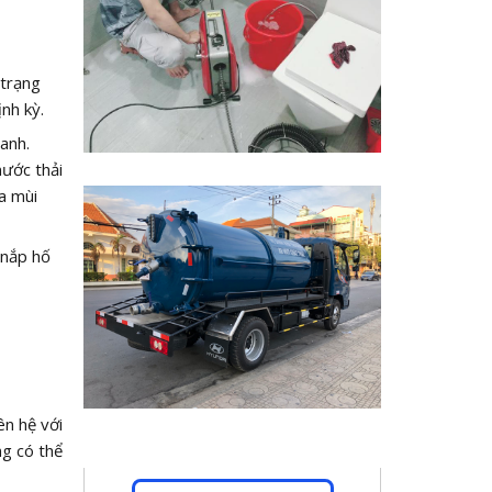
 trạng
nh kỳ.
anh.
nước thải
a mùi
 nắp hố
ên hệ với
ng có thể