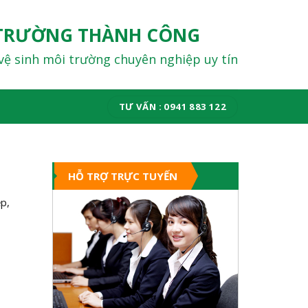
TRƯỜNG THÀNH CÔNG
vệ sinh môi trường chuyên nghiệp uy tín
TƯ VẤN : 0941 883 122
HỖ TRỢ TRỰC TUYẾN
ệp,