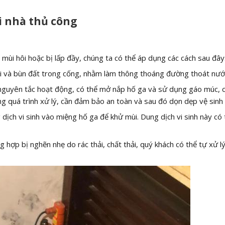
i nhà thủ công
 mùi hôi hoặc bị lấp đầy, chúng ta có thể áp dụng các cách sau đây
ải và bùn đất trong cống, nhằm làm thông thoáng đường thoát nướ
 nguyên tắc hoạt động, có thể mở nắp hố ga và sử dụng gáo múc, 
g quá trình xử lý, cần đảm bảo an toàn và sau đó dọn dẹp vệ sinh 
 dịch vi sinh vào miệng hố ga để khử mùi. Dung dịch vi sinh này có
 hợp bị nghẽn nhẹ do rác thải, chất thải, quý khách có thể tự xử lý