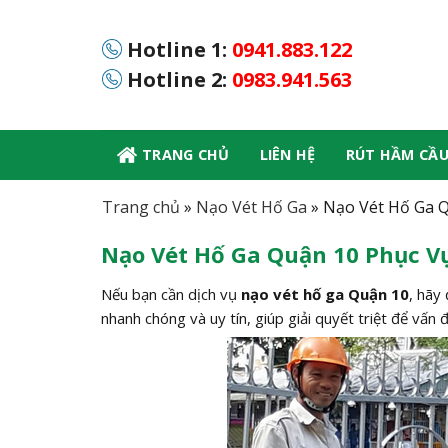
Skip
to
Hotline 1:
0941.883.122
content
Hotline 2:
0983.941.563
TRANG CHỦ
LIÊN HỆ
RÚT HẦM CẦ
Trang chủ
»
Nạo Vét Hố Ga
»
Nạo Vét Hố Ga Q
Nạo Vét Hố Ga Quận 10 Phục Vụ
Nếu bạn cần dịch vụ
nạo vét hố ga Quận 10
, hãy
nhanh chóng và uy tín, giúp giải quyết triệt để vấn