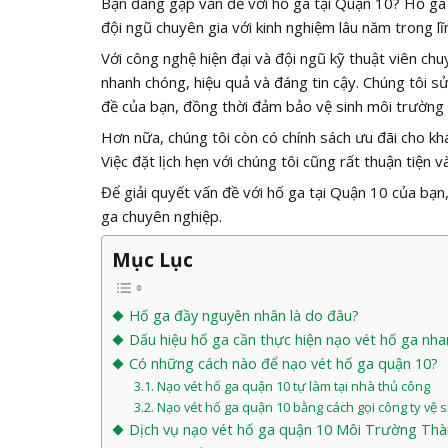
Bạn đang gặp vấn đề với hố ga tại Quận 10? Hố ga b
đội ngũ chuyên gia với kinh nghiệm lâu năm trong l
Với công nghệ hiện đại và đội ngũ kỹ thuật viên ch
nhanh chóng, hiệu quả và đáng tin cậy. Chúng tôi sử
đề của bạn, đồng thời đảm bảo vệ sinh môi trường 
Hơn nữa, chúng tôi còn có chính sách ưu đãi cho khá
Việc đặt lịch hẹn với chúng tôi cũng rất thuận tiện v
Để giải quyết vấn đề với hố ga tại Quận 10 của bạn,
ga chuyên nghiệp.
Mục Lục
Hố ga đầy nguyên nhân là do đâu?
Dấu hiệu hố ga cần thực hiện nạo vét hố ga nha
Có những cách nào để nạo vét hố ga quận 10?
Nạo vét hố ga quận 10 tự làm tại nhà thủ công
Nạo vét hố ga quận 10 bằng cách gọi công ty vệ s
Dịch vụ nạo vét hố ga quận 10 Môi Trường Th