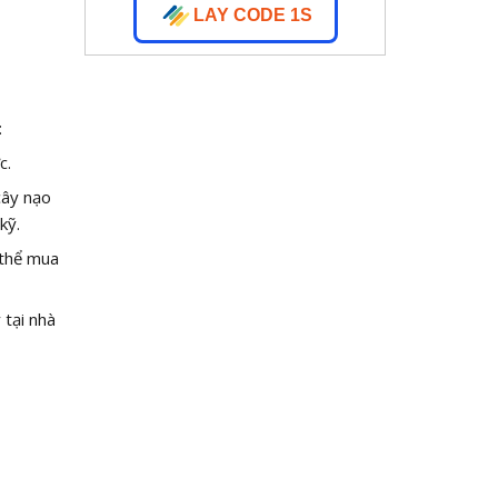
LAY CODE 1S
:
c.
cây nạo
kỹ.
 thể mua
 tại nhà