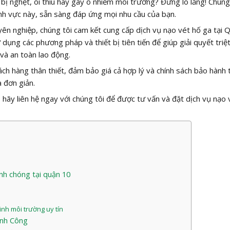
ị nghẹt, ôi thiu hay gây ô nhiễm môi trường? Đừng lo lắng! Chúng 
ĩnh vực này, sẵn sàng đáp ứng mọi nhu cầu của bạn.
uyên nghiệp, chúng tôi cam kết cung cấp dịch vụ nạo vét hố ga tại 
 dụng các phương pháp và thiết bị tiên tiến để giúp giải quyết triệ
và an toàn lao động.
ch hàng thân thiết, đảm bảo giá cả hợp lý và chính sách bảo hành t
à đơn giản.
 hãy liên hệ ngay với chúng tôi để được tư vấn và đặt dịch vụ nạo 
nh chóng tại quận 10
inh môi trường uy tín
ành Công