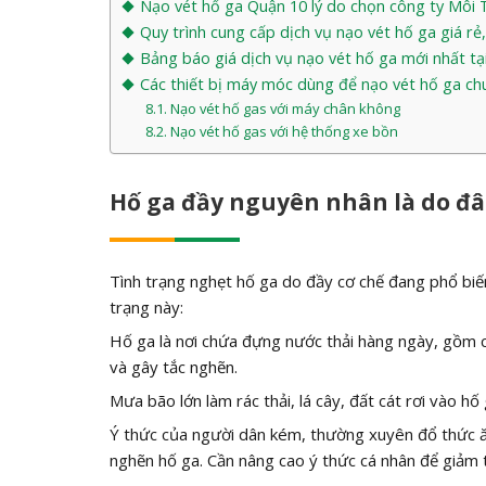
Nạo vét hố ga Quận 10 lý do chọn công ty Môi
Quy trình cung cấp dịch vụ nạo vét hố ga giá r
Bảng báo giá dịch vụ nạo vét hố ga mới nhất 
Các thiết bị máy móc dùng để nạo vét hố ga c
Nạo vét hố gas với máy chân không
Nạo vét hố gas với hệ thống xe bồn
Hố ga đầy nguyên nhân là do đ
Tình trạng nghẹt hố ga do đầy cơ chế đang phổ biế
trạng này:
Hố ga là nơi chứa đựng nước thải hàng ngày, gồm c
và gây tắc nghẽn.
Mưa bão lớn làm rác thải, lá cây, đất cát rơi vào h
Ý thức của người dân kém, thường xuyên đổ thức ăn 
nghẽn hố ga. Cần nâng cao ý thức cá nhân để giảm t