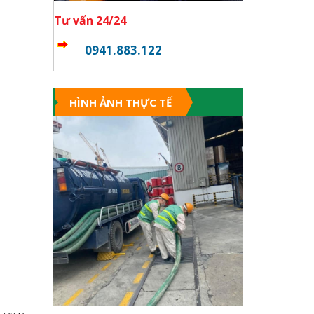
Tư vấn 24/24
0941.883.122
HÌNH ẢNH THỰC TẾ