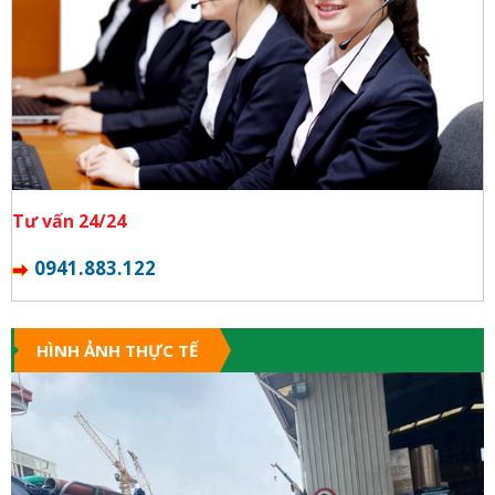
Tư vấn 24/24
0941.883.122
HÌNH ẢNH THỰC TẾ