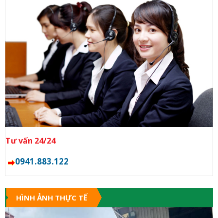
Tư vấn 24/24
0941.883.122
HÌNH ẢNH THỰC TẾ