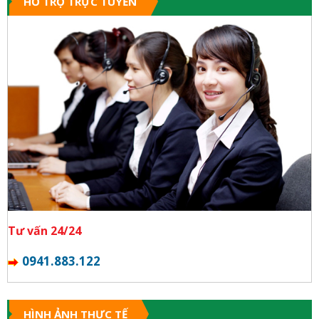
HỖ TRỢ TRỰC TUYẾN
Tư vấn 24/24
0941.883.122
HÌNH ẢNH THỰC TẾ