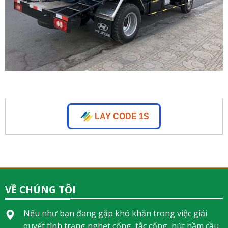
LAY CODE 1S
VỀ CHÚNG TÔI
Nếu như bạn đang gặp khó khăn trong việc giải
quyết tình trạng nghẹt cống, tắc cống, hút hầm cầu