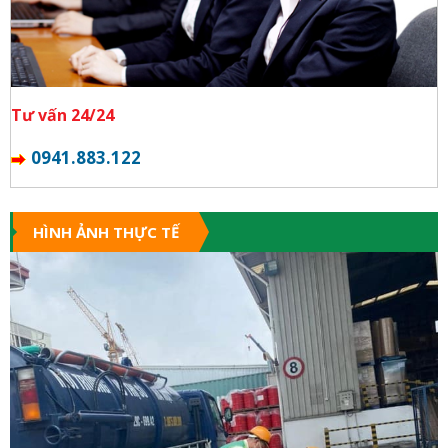
Tư vấn 24/24
0941.883.122
HÌNH ẢNH THỰC TẾ