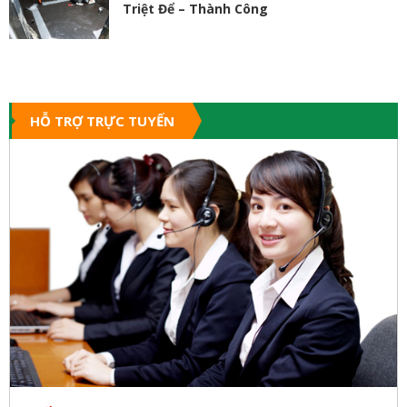
Triệt Để – Thành Công
HỖ TRỢ TRỰC TUYẾN