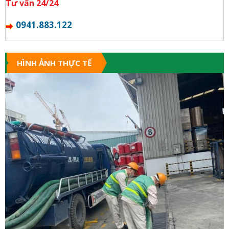
Tư vấn 24/24
0941.883.122
HÌNH ẢNH THỰC TẾ